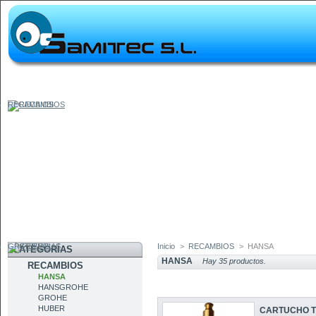
RECAMBIOS
GRIFERIAS
Inicio
>
RECAMBIOS
>
HANSA
CATEGORÍAS
HANSA
Hay 35 productos.
RECAMBIOS
HANSA
HANSGROHE
GROHE
HUBER
CARTUCHO T