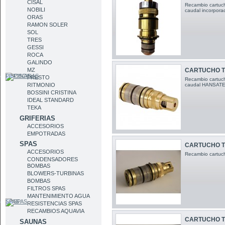
CISAL
Recambio cartuch
NOBILI
caudal incorpo
ORAS
RAMON SOLER
SOL
TRES
GESSI
ROCA
GALINDO
MZ
CARTUCHO T
PISCINAS
PRESTO
Recambio cartuch
RITMONIO
caudal HANSAT
BOSSINI CRISTINA
IDEAL STANDARD
TEKA
GRIFERIAS
ACCESORIOS
EMPOTRADAS
SPAS
CARTUCHO T
ACCESORIOS
Recambio cartuch
CONDENSADORES
BOMBAS
BLOWERS-TURBINAS
BOMBAS
FILTROS SPAS
MANTENIMIENTO AGUA
SPAS
RESISTENCIAS SPAS
RECAMBIOS AQUAVIA
CARTUCHO T
SAUNAS