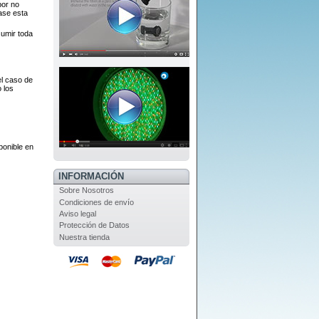
por no
zase esta
sumir toda
el caso de
 los
ponible en
INFORMACIÓN
Sobre Nosotros
Condiciones de envío
Aviso legal
Protección de Datos
Nuestra tienda