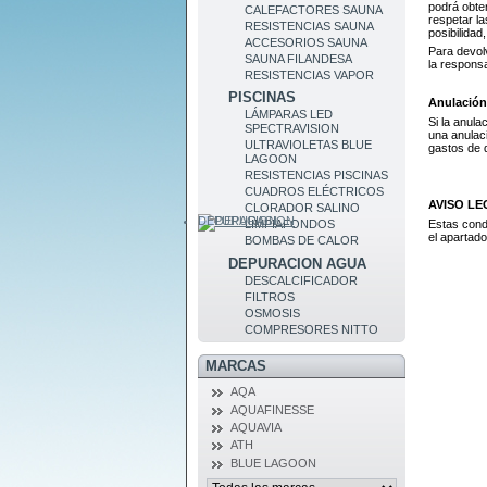
podrá obte
CALEFACTORES SAUNA
respetar la
RESISTENCIAS SAUNA
posibilidad
ACCESORIOS SAUNA
Para devolv
SAUNA FILANDESA
la responsa
RESISTENCIAS VAPOR
PISCINAS
Anulación
LÁMPARAS LED
Si la anula
SPECTRAVISION
una anulaci
ULTRAVIOLETAS BLUE
gastos de 
LAGOON
RESISTENCIAS PISCINAS
CUADROS ELÉCTRICOS
AVISO LE
CLORADOR SALINO
DEPURACION
Estas cond
LIMPIAFONDOS
el apartad
BOMBAS DE CALOR
DEPURACION AGUA
DESCALCIFICADOR
FILTROS
OSMOSIS
COMPRESORES NITTO
MARCAS
AQA
AQUAFINESSE
AQUAVIA
ATH
BLUE LAGOON