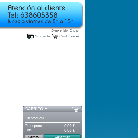
Bienvenido,
Entrar
Su cuenta
Carrito:
vacío
CARRITO
Sin producto
Transporte
0,00 €
Total
0,00 €
Carrito
Confirmar