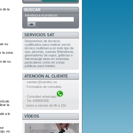
o de la
BUSCAR
Introduzca el producto
SERVICIOS SAT
Disponemos de técnicos
uar su
cualificados para realizar servio
técnico multimarca en todo tipo de
spa, piscinas, saunas finlandesas,
r la zona
generadores de vapor, griferías e
hidromasaje tanto en viviendas
ón de su
particulares como en zonas
públicas para hoteles.
ATENCIÓN AL CLIENTE
·
samitec@samitec.es
·
Formulario de consultas
·
Consultas whatsapp
· Tel. 638605358
rtículo
izar la
lunes a viernes de 8h a 15h
de a lo
VÍDEOS
 se
rgo, no