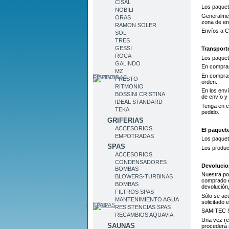
CISAL
Los paquet
NOBILI
Generalmen
ORAS
zona de en
RAMON SOLER
Envíos a Ca
SOL
TRES
GESSI
Transport
ROCA
Los paquet
GALINDO
En compras
MZ
En compras
PISCINAS
PRESTO
orden.
RITMONIO
En los enví
BOSSINI CRISTINA
de envío y 
IDEAL STANDARD
Tenga en c
TEKA
pedido.
GRIFERIAS
ACCESORIOS
El paquet
EMPOTRADAS
Los paquete
SPAS
Los produc
ACCESORIOS
CONDENSADORES
Devolucio
BOMBAS
Nuestra pol
BLOWERS-TURBINAS
comprado e
BOMBAS
devolución,
FILTROS SPAS
Sólo se ac
MANTENIMIENTO AGUA
solicitado 
SPAS
RESISTENCIAS SPAS
SAMITEC SL
RECAMBIOS AQUAVIA
Una vez re
SAUNAS
procederá a