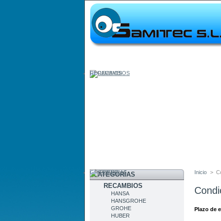
RECAMBIOS
GRIFERIAS
Inicio
>
C
CATEGORÍAS
RECAMBIOS
Condi
HANSA
HANSGROHE
GROHE
Plazo de e
HUBER