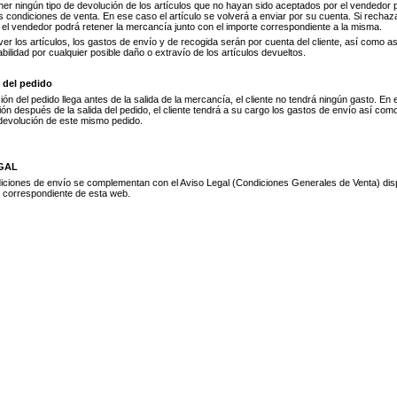
ner ningún tipo de devolución de los artículos que no hayan sido aceptados por el vendedor 
s condiciones de venta. En ese caso el artículo se volverá a enviar por su cuenta. Si recha
, el vendedor podrá retener la mercancía junto con el importe correspondiente a la misma.
er los artículos, los gastos de envío y de recogida serán por cuenta del cliente, así como a
bilidad por cualquier posible daño o extravío de los artículos devueltos.
 del pedido
ción del pedido llega antes de la salida de la mercancía, el cliente no tendrá ningún gasto. En 
ón después de la salida del pedido, el cliente tendrá a su cargo los gastos de envío así como
devolución de este mismo pedido.
GAL
iciones de envío se complementan con el Aviso Legal (Condiciones Generales de Venta) dis
o correspondiente de esta web.