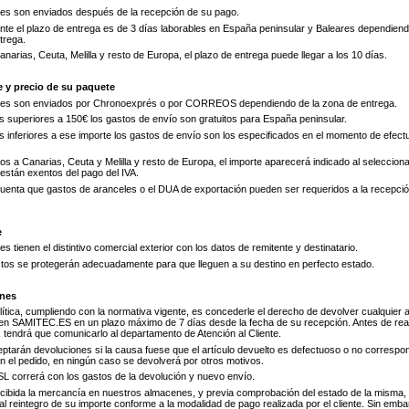
es son enviados después de la recepción de su pago.
te el plazo de entrega es de 3 días laborables en España peninsular y Baleares dependiend
trega.
narias, Ceuta, Melilla y resto de Europa, el plazo de entrega puede llegar a los 10 días.
e y precio de su paquete
es son enviados por Chronoexprés o por CORREOS dependiendo de la zona de entrega.
 superiores a 150€ los gastos de envío son gratuitos para España peninsular.
 inferiores a ese importe los gastos de envío son los especificados en el momento de efect
os a Canarias, Ceuta y Melilla y resto de Europa, el importe aparecerá indicado al selecciona
están exentos del pago del IVA.
uenta que gastos de aranceles o el DUA de exportación pueden ser requeridos a la recepci
e
s tienen el distintivo comercial exterior con los datos de remitente y destinatario.
tos se protegerán adecuadamente para que lleguen a su destino en perfecto estado.
nes
ítica, cumpliendo con la normativa vigente, es concederle el derecho de devolver cualquier a
n SAMITEC.ES en un plazo máximo de 7 días desde la fecha de su recepción. Antes de real
 tendrá que comunicarlo al departamento de Atención al Cliente.
eptarán devoluciones si la causa fuese que el artículo devuelto es defectuoso o no correspon
en el pedido, en ningún caso se devolverá por otros motivos.
 correrá con los gastos de la devolución y nuevo envío.
cibida la mercancía en nuestros almacenes, y previa comprobación del estado de la misma,
l reintegro de su importe conforme a la modalidad de pago realizada por el cliente. Sin emba