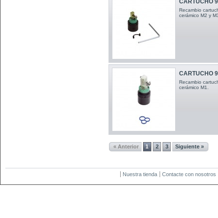
CARTUCHO 9
Recambio cartuch
cerámico M2 y M3
CARTUCHO 9
Recambio cartuch
cerámico M1 .
« Anterior
1
2
3
Siguiente »
Nuestra tienda
Contacte con nosotros