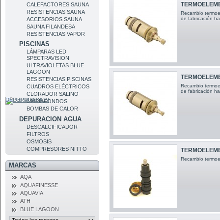
TERMOELEME
CALEFACTORES SAUNA
RESISTENCIAS SAUNA
Recambio termoe
de fabricación h
ACCESORIOS SAUNA
SAUNA FILANDESA
RESISTENCIAS VAPOR
PISCINAS
LÁMPARAS LED
SPECTRAVISION
ULTRAVIOLETAS BLUE
LAGOON
TERMOELEME
RESISTENCIAS PISCINAS
Recambio t ermo
CUADROS ELÉCTRICOS
de fabricación h
CLORADOR SALINO
DEPURACION
LIMPIAFONDOS
BOMBAS DE CALOR
DEPURACION AGUA
DESCALCIFICADOR
FILTROS
OSMOSIS
COMPRESORES NITTO
TERMOELEME
Recambio termoe
MARCAS
AQA
AQUAFINESSE
AQUAVIA
ATH
BLUE LAGOON