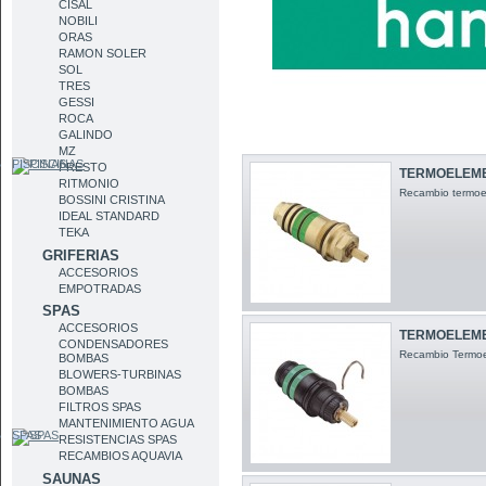
CISAL
NOBILI
ORAS
RAMON SOLER
SOL
TRES
GESSI
ROCA
GALINDO
MZ
PISCINAS
PRESTO
TERMOELEME
RITMONIO
Recambio termo
BOSSINI CRISTINA
IDEAL STANDARD
TEKA
GRIFERIAS
ACCESORIOS
EMPOTRADAS
SPAS
ACCESORIOS
TERMOELEME
CONDENSADORES
Recambio Termo
BOMBAS
BLOWERS-TURBINAS
BOMBAS
FILTROS SPAS
MANTENIMIENTO AGUA
SPAS
RESISTENCIAS SPAS
RECAMBIOS AQUAVIA
SAUNAS