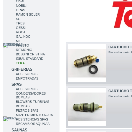
CISAL
NOBILI
ORAS
RAMON SOLER
SOL
TRES
GESSI
ROCA
GALINDO
MZ
PISCINAS
PRESTO
CARTUCHO T
RITMONIO
Recambio cartuc
BOSSINI CRISTINA
IDEAL STANDARD
TEKA
GRIFERIAS
ACCESORIOS
EMPOTRADAS
SPAS
ACCESORIOS
CARTUCHO T
CONDENSADORES
Recambio cartuch
BOMBAS
BLOWERS-TURBINAS
BOMBAS
FILTROS SPAS
MANTENIMIENTO AGUA
SPAS
RESISTENCIAS SPAS
RECAMBIOS AQUAVIA
SAUNAS