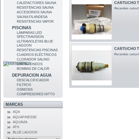
CARTUCHO T
CALEFACTORES SAUNA
RESISTENCIAS SAUNA
Recambio cartuch
ACCESORIOS SAUNA
SAUNA FILANDESA
RESISTENCIAS VAPOR
PISCINAS
LÁMPARAS LED
SPECTRAVISION
ULTRAVIOLETAS BLUE
LAGOON
CARTUCHO T
RESISTENCIAS PISCINAS
Recambio cartuch
CUADROS ELÉCTRICOS
CLORADOR SALINO
DEPURACION
LIMPIAFONDOS
BOMBAS DE CALOR
DEPURACION AGUA
DESCALCIFICADOR
FILTROS
OSMOSIS
COMPRESORES NITTO
MARCAS
AQA
AQUAFINESSE
AQUAVIA
ATH
BLUE LAGOON