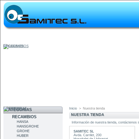
RECAMBIOS
GRIFERIAS
Inicio
>
Nuestra tienda
CATEGORÍAS
NUESTRA TIENDA
RECAMBIOS
HANSA
Información de nuestra tienda, contáctenos s
HANSGROHE
GROHE
SAMITEC SL
Avda. Carrilet, 200
HUBER
Hospitalet de Llobregat