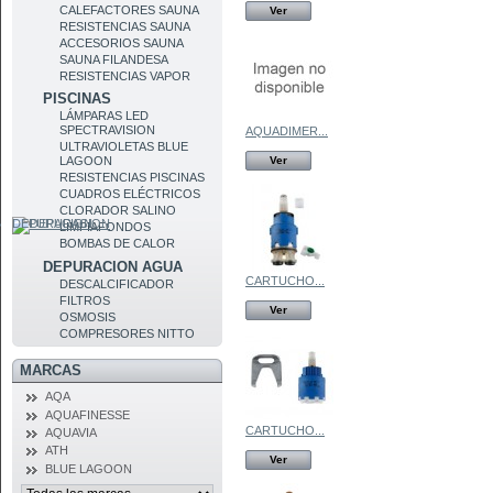
CALEFACTORES SAUNA
Ver
RESISTENCIAS SAUNA
ACCESORIOS SAUNA
SAUNA FILANDESA
RESISTENCIAS VAPOR
PISCINAS
LÁMPARAS LED
SPECTRAVISION
AQUADIMER...
ULTRAVIOLETAS BLUE
Ver
LAGOON
RESISTENCIAS PISCINAS
CUADROS ELÉCTRICOS
CLORADOR SALINO
DEPURACION
LIMPIAFONDOS
BOMBAS DE CALOR
DEPURACION AGUA
CARTUCHO...
DESCALCIFICADOR
FILTROS
Ver
OSMOSIS
COMPRESORES NITTO
MARCAS
AQA
AQUAFINESSE
CARTUCHO...
AQUAVIA
ATH
Ver
BLUE LAGOON