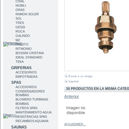
CISAL
NOBILI
ORAS
RAMON SOLER
SOL
TRES
GESSI
ROCA
GALINDO
MZ
PISCINAS
PRESTO
RITMONIO
BOSSINI CRISTINA
IDEAL STANDARD
TEKA
GRIFERIAS
ACCESORIOS
Enviar a un amigo
EMPOTRADAS
Imprimir
SPAS
ACCESORIOS
30 PRODUCTOS EN LA MISMA CATE
CONDENSADORES
BOMBAS
Anterior
BLOWERS-TURBINAS
BOMBAS
FILTROS SPAS
MANTENIMIENTO AGUA
SPAS
RESISTENCIAS SPAS
RECAMBIOS AQUAVIA
AQUADIMER...
SAUNAS