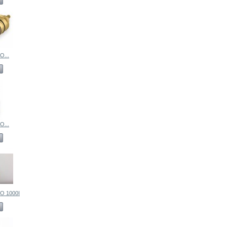
...
...
 1000I