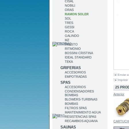
CISAL
NOBILI
ORAS
RAMON SOLER
SOL
TRES
GESSI
ROCA
GALINDO
MZ
PISCINAS
PRESTO
RITMONIO
BOSSINI CRISTINA
IDEAL STANDARD
TEKA
GRIFERIAS
ACCESORIOS
Enviar 
EMPOTRADAS
Imprimir
SPAS
25 PRO
ACCESORIOS
CONDENSADORES
Anterior
BOMBAS
BLOWERS-TURBINAS
BOMBAS
FILTROS SPAS
MANTENIMIENTO AGUA
SPAS
RESISTENCIAS SPAS
RECAMBIOS AQUAVIA
CARTUCHO
SAUNAS
Ver