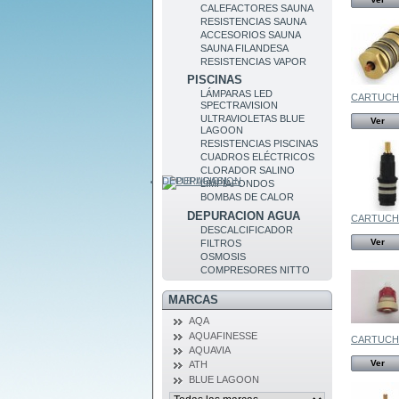
CALEFACTORES SAUNA
RESISTENCIAS SAUNA
ACCESORIOS SAUNA
SAUNA FILANDESA
RESISTENCIAS VAPOR
PISCINAS
LÁMPARAS LED
CARTUCHO
SPECTRAVISION
ULTRAVIOLETAS BLUE
Ver
LAGOON
RESISTENCIAS PISCINAS
CUADROS ELÉCTRICOS
CLORADOR SALINO
DEPURACION
LIMPIAFONDOS
BOMBAS DE CALOR
DEPURACION AGUA
CARTUCHO
DESCALCIFICADOR
Ver
FILTROS
OSMOSIS
COMPRESORES NITTO
MARCAS
AQA
AQUAFINESSE
CARTUCHO
AQUAVIA
Ver
ATH
BLUE LAGOON