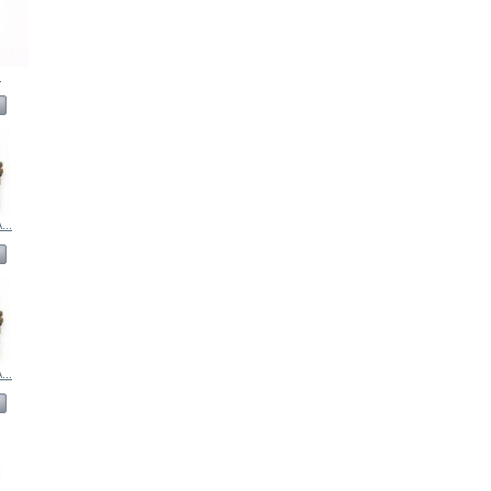
.
..
..