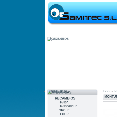
RECAMBIOS
GRIFERIAS
Inicio
>
R
CATEGORÍAS
MONTUR
RECAMBIOS
HANSA
HANSGROHE
GROHE
HUBER