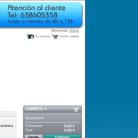
Bienvenido,
Entrar
Su cuenta
Carrito:
vacío
CARRITO
Sin producto
Transporte
0,00 €
" cerámica
Total
0,00 €
Carrito
Confirmar