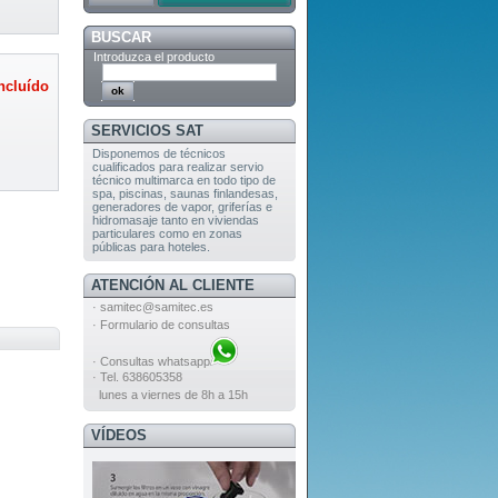
BUSCAR
Introduzca el producto
ncluído
SERVICIOS SAT
Disponemos de técnicos
cualificados para realizar servio
técnico multimarca en todo tipo de
spa, piscinas, saunas finlandesas,
generadores de vapor, griferías e
hidromasaje tanto en viviendas
particulares como en zonas
públicas para hoteles.
ATENCIÓN AL CLIENTE
·
samitec@samitec.es
·
Formulario de consultas
·
Consultas whatsapp
· Tel. 638605358
lunes a viernes de 8h a 15h
VÍDEOS