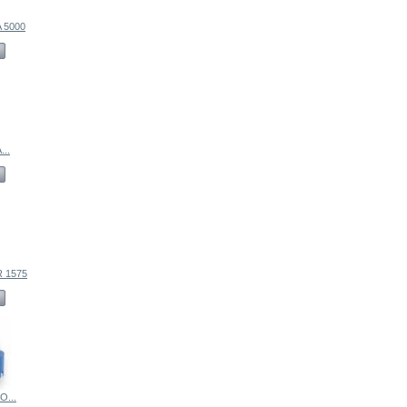
 5000
..
 1575
...