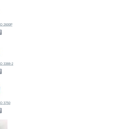
O 2600P
 3388-2
O 3750