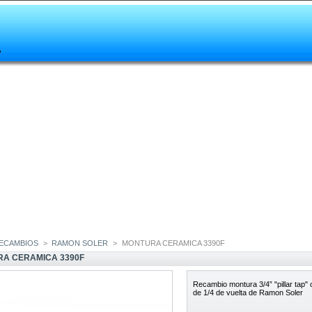
ECAMBIOS
>
RAMON SOLER
>
MONTURA CERAMICA 3390F
A CERAMICA 3390F
Recambio
montura
3/4
” "pillar tap
de 1/4 de vuelta de Ramon Soler