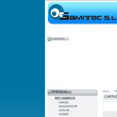
RECAMBIOS
GRIFERIAS
Inicio
>
R
CATEGORÍAS
CARTUC
RECAMBIOS
HANSA
HANSGROHE
GROHE
HUBER