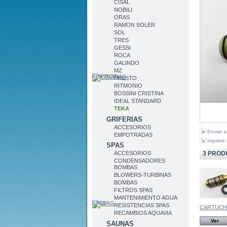
CISAL
NOBILI
ORAS
RAMON SOLER
SOL
TRES
GESSI
ROCA
GALINDO
MZ
PISCINAS
PRESTO
RITMONIO
BOSSINI CRISTINA
IDEAL STANDARD
TEKA
GRIFERIAS
ACCESORIOS
Enviar 
EMPOTRADAS
Imprimir
SPAS
3 PROD
ACCESORIOS
CONDENSADORES
BOMBAS
BLOWERS-TURBINAS
BOMBAS
FILTROS SPAS
MANTENIMIENTO AGUA
SPAS
RESISTENCIAS SPAS
CARTUCHO
RECAMBIOS AQUAVIA
Ver
SAUNAS