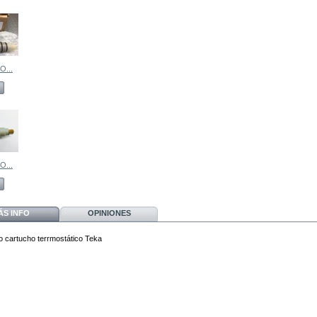
...
...
ÁS INFO
OPINIONES
 cartucho terrmostático Teka