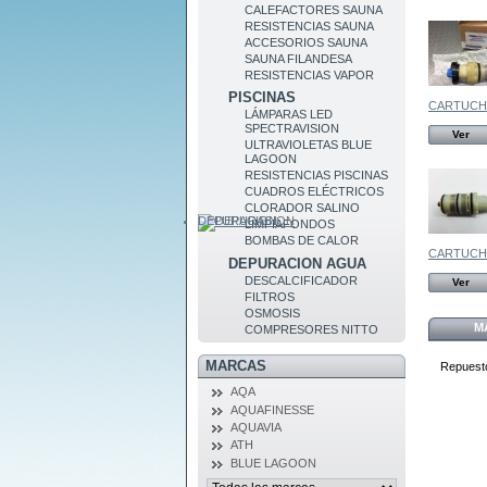
CALEFACTORES SAUNA
RESISTENCIAS SAUNA
ACCESORIOS SAUNA
SAUNA FILANDESA
RESISTENCIAS VAPOR
PISCINAS
CARTUCHO
LÁMPARAS LED
SPECTRAVISION
Ver
ULTRAVIOLETAS BLUE
LAGOON
RESISTENCIAS PISCINAS
CUADROS ELÉCTRICOS
CLORADOR SALINO
DEPURACION
LIMPIAFONDOS
BOMBAS DE CALOR
CARTUCHO
DEPURACION AGUA
DESCALCIFICADOR
Ver
FILTROS
OSMOSIS
M
COMPRESORES NITTO
MARCAS
Repuesto
AQA
AQUAFINESSE
AQUAVIA
ATH
BLUE LAGOON