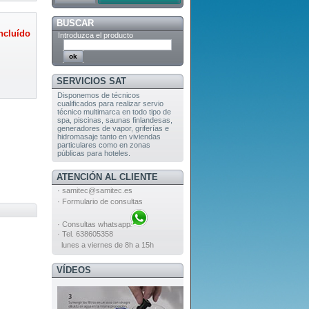
BUSCAR
ncluído
Introduzca el producto
SERVICIOS SAT
Disponemos de técnicos
cualificados para realizar servio
técnico multimarca en todo tipo de
spa, piscinas, saunas finlandesas,
generadores de vapor, griferías e
hidromasaje tanto en viviendas
particulares como en zonas
públicas para hoteles.
ATENCIÓN AL CLIENTE
·
samitec@samitec.es
·
Formulario de consultas
·
Consultas whatsapp
· Tel. 638605358
lunes a viernes de 8h a 15h
VÍDEOS