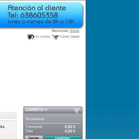
Bienvenido,
Entrar
Su cuenta
Carrito:
vacío
CARRITO
Sin producto
Transporte
0,00 €
eka
Total
0,00 €
Carrito
Confirmar