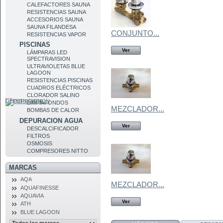
CALEFACTORES SAUNA
RESISTENCIAS SAUNA
ACCESORIOS SAUNA
SAUNA FILANDESA
CONJUNTO...
RESISTENCIAS VAPOR
PISCINAS
Ver
LÁMPARAS LED
SPECTRAVISION
ULTRAVIOLETAS BLUE
LAGOON
RESISTENCIAS PISCINAS
CUADROS ELÉCTRICOS
CLORADOR SALINO
DEPURACION
LIMPIAFONDOS
MEZCLADOR...
BOMBAS DE CALOR
DEPURACION AGUA
Ver
DESCALCIFICADOR
FILTROS
OSMOSIS
COMPRESORES NITTO
MARCAS
AQA
MEZCLADOR...
AQUAFINESSE
AQUAVIA
Ver
ATH
BLUE LAGOON