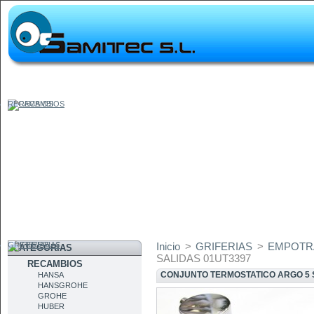
RECAMBIOS
GRIFERIAS
Inicio
>
GRIFERIAS
>
EMPOTR
CATEGORÍAS
SALIDAS 01UT3397
RECAMBIOS
CONJUNTO TERMOSTATICO ARGO 5 
HANSA
HANSGROHE
GROHE
HUBER