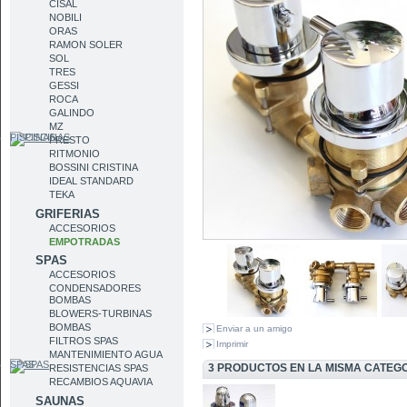
CISAL
NOBILI
ORAS
RAMON SOLER
SOL
TRES
GESSI
ROCA
GALINDO
MZ
PISCINAS
PRESTO
RITMONIO
BOSSINI CRISTINA
IDEAL STANDARD
TEKA
GRIFERIAS
ACCESORIOS
EMPOTRADAS
SPAS
ACCESORIOS
CONDENSADORES
BOMBAS
BLOWERS-TURBINAS
BOMBAS
Enviar a un amigo
FILTROS SPAS
Imprimir
MANTENIMIENTO AGUA
SPAS
3 PRODUCTOS EN LA MISMA CATEG
RESISTENCIAS SPAS
RECAMBIOS AQUAVIA
SAUNAS