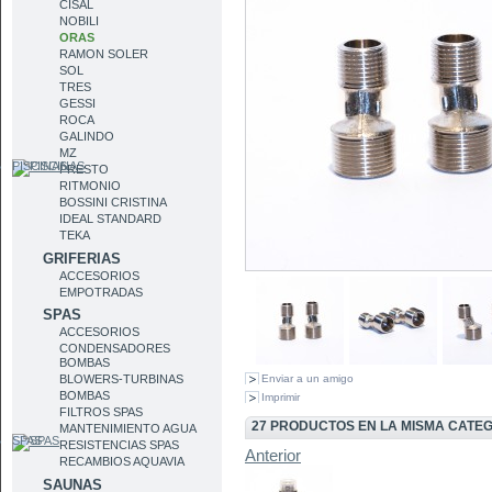
CISAL
NOBILI
ORAS
RAMON SOLER
SOL
TRES
GESSI
ROCA
GALINDO
MZ
PISCINAS
PRESTO
RITMONIO
BOSSINI CRISTINA
IDEAL STANDARD
TEKA
GRIFERIAS
ACCESORIOS
EMPOTRADAS
SPAS
ACCESORIOS
CONDENSADORES
BOMBAS
Enviar a un amigo
BLOWERS-TURBINAS
BOMBAS
Imprimir
FILTROS SPAS
27 PRODUCTOS EN LA MISMA CATE
MANTENIMIENTO AGUA
SPAS
RESISTENCIAS SPAS
Anterior
RECAMBIOS AQUAVIA
SAUNAS