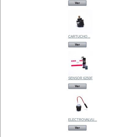
Ver
CARTUCHO...
Ver
SENSOR 6250F
Ver
ELECTROVALVU...
Ver