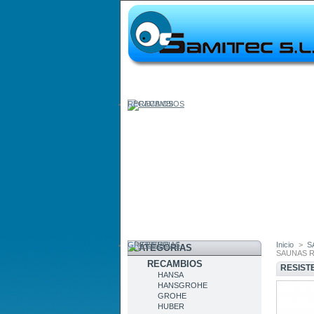
RECAMBIOS
GRIFERIAS
Inicio
>
S
CATEGORÍAS
SAUNAS 
RECAMBIOS
RESIST
HANSA
HANSGROHE
GROHE
HUBER