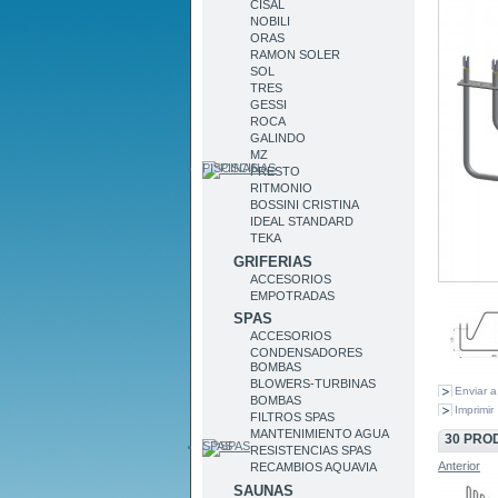
CISAL
NOBILI
ORAS
RAMON SOLER
SOL
TRES
GESSI
ROCA
GALINDO
MZ
PISCINAS
PRESTO
RITMONIO
BOSSINI CRISTINA
IDEAL STANDARD
TEKA
GRIFERIAS
ACCESORIOS
EMPOTRADAS
SPAS
ACCESORIOS
CONDENSADORES
BOMBAS
BLOWERS-TURBINAS
Enviar 
BOMBAS
Imprimir
FILTROS SPAS
MANTENIMIENTO AGUA
30 PRO
SPAS
RESISTENCIAS SPAS
Anterior
RECAMBIOS AQUAVIA
SAUNAS