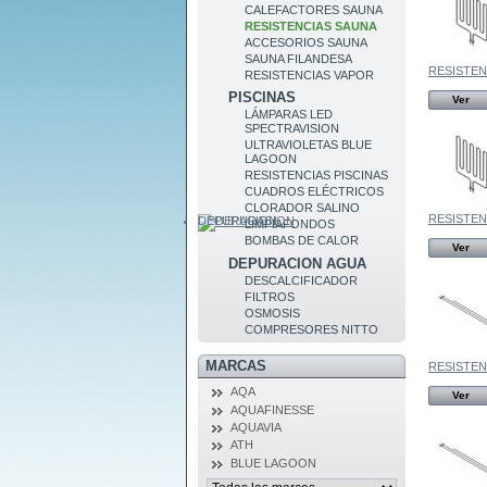
CALEFACTORES SAUNA
RESISTENCIAS SAUNA
ACCESORIOS SAUNA
SAUNA FILANDESA
RESISTENC
RESISTENCIAS VAPOR
PISCINAS
Ver
LÁMPARAS LED
SPECTRAVISION
ULTRAVIOLETAS BLUE
LAGOON
RESISTENCIAS PISCINAS
CUADROS ELÉCTRICOS
CLORADOR SALINO
RESISTENC
DEPURACION
LIMPIAFONDOS
BOMBAS DE CALOR
Ver
DEPURACION AGUA
DESCALCIFICADOR
FILTROS
OSMOSIS
COMPRESORES NITTO
MARCAS
RESISTENC
AQA
Ver
AQUAFINESSE
AQUAVIA
ATH
BLUE LAGOON