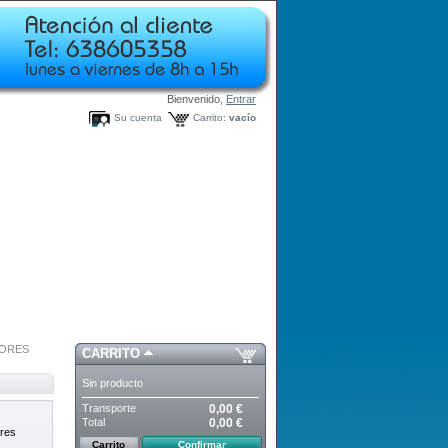
Bienvenido,
Entrar
Su cuenta
Carrito:
vacío
TORES
CARRITO
Sin producto
Transporte
0,00 €
Total
0,00 €
ores
Carrito
Confirmar