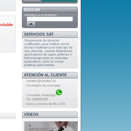
BUSCAR
Introduzca el producto
ncluído
SERVICIOS SAT
Disponemos de técnicos
cualificados para realizar servio
técnico multimarca en todo tipo de
spa, piscinas, saunas finlandesas,
generadores de vapor, griferías e
hidromasaje tanto en viviendas
particulares como en zonas
públicas para hoteles.
ATENCIÓN AL CLIENTE
·
samitec@samitec.es
·
Formulario de consultas
·
Consultas whatsapp
· Tel. 638605358
lunes a viernes de 8h a 15h
VÍDEOS