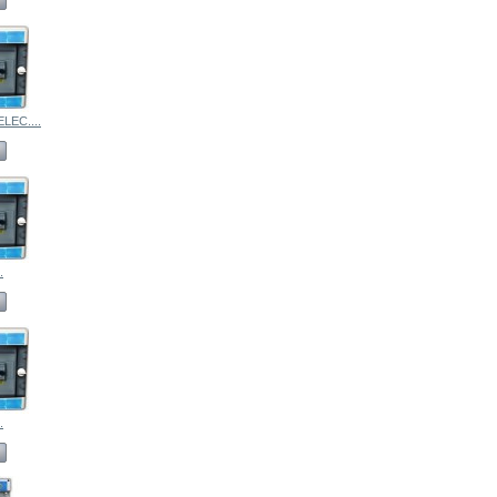
LEC....
.
.