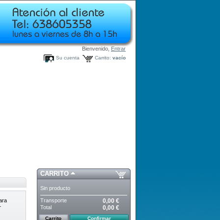
Bienvenido,
Entrar
Su cuenta
Carrito:
vacío
CARRITO
Sin producto
Transporte
0,00 €
ara
+
Total
0,00 €
Carrito
Confirmar