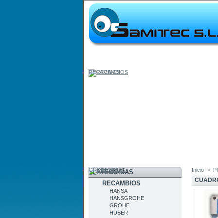
RECAMBIOS
GRIFERIAS
Inicio
>
P
CATEGORÍAS
CUADRO
RECAMBIOS
HANSA
HANSGROHE
GROHE
HUBER