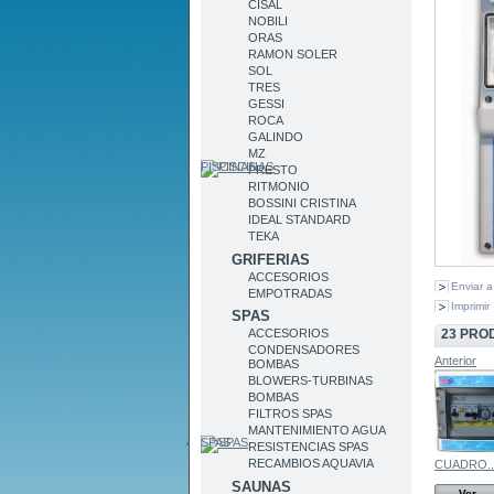
CISAL
NOBILI
ORAS
RAMON SOLER
SOL
TRES
GESSI
ROCA
GALINDO
MZ
PISCINAS
PRESTO
RITMONIO
BOSSINI CRISTINA
IDEAL STANDARD
TEKA
GRIFERIAS
ACCESORIOS
Enviar 
EMPOTRADAS
Imprimir
SPAS
23 PRO
ACCESORIOS
CONDENSADORES
Anterior
BOMBAS
BLOWERS-TURBINAS
BOMBAS
FILTROS SPAS
MANTENIMIENTO AGUA
SPAS
RESISTENCIAS SPAS
RECAMBIOS AQUAVIA
CUADRO..
SAUNAS
Ver