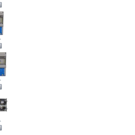
.
.
.