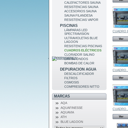
CALEFACTORES SAUNA
RESISTENCIAS SAUNA
ACCESORIOS SAUNA
SAUNA FILANDESA
RESISTENCIAS VAPOR
PISCINAS
LÁMPARAS LED
CUADRO E
SPECTRAVISION
ULTRAVIOLETAS BLUE
Ver
LAGOON
RESISTENCIAS PISCINAS
CUADROS ELÉCTRICOS
CLORADOR SALINO
DEPURACION
LIMPIAFONDOS
BOMBAS DE CALOR
DEPURACION AGUA
CUADRO..
DESCALCIFICADOR
Ver
FILTROS
OSMOSIS
COMPRESORES NITTO
MARCAS
AQA
AQUAFINESSE
CUADRO..
AQUAVIA
Ver
ATH
BLUE LAGOON