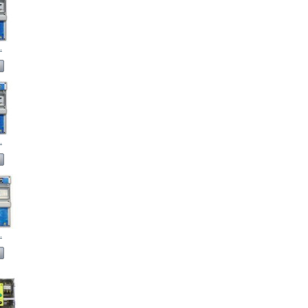
.
.
.