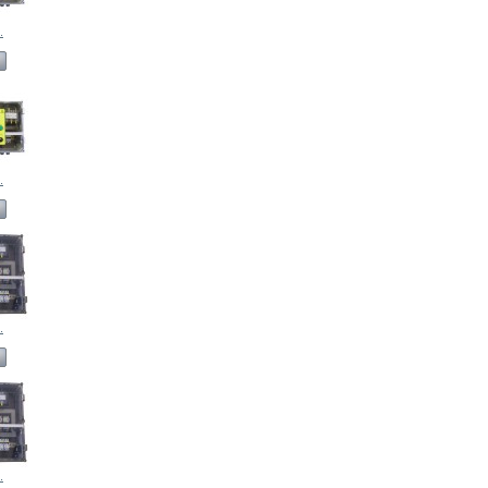
.
.
.
.