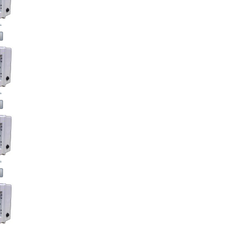
.
.
.