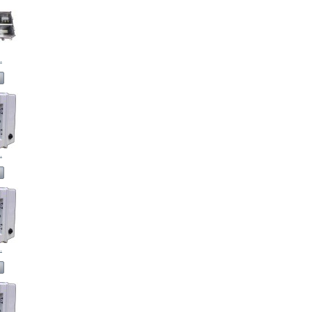
.
.
.