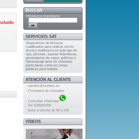
BUSCAR
Introduzca el producto
ncluído
SERVICIOS SAT
Disponemos de técnicos
cualificados para realizar servio
técnico multimarca en todo tipo de
spa, piscinas, saunas finlandesas,
generadores de vapor, griferías e
hidromasaje tanto en viviendas
particulares como en zonas
públicas para hoteles.
ATENCIÓN AL CLIENTE
·
samitec@samitec.es
·
Formulario de consultas
·
Consultas whatsapp
· Tel. 638605358
lunes a viernes de 8h a 15h
VÍDEOS