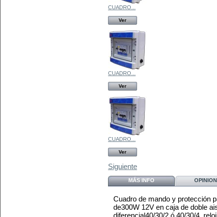
CUADRO...
Ver
CUADRO...
Ver
CUADRO...
Ver
Siguiente
MÁS INFO
OPINION
Cuadro de mando y protección pa
de300W 12V en caja de doble ai
diferencial40/30/2 ó 40/30/4, rel