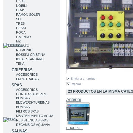
CISAL
NOBILI
ORAS
RAMON SOLER
SOL
TRES
GESSI
ROCA
GALINDO
MZ
PISCINAS
PRESTO
RITMONIO
BOSSINI CRISTINA
IDEAL STANDARD
TEKA
GRIFERIAS
ACCESORIOS
Enviar a un amigo
EMPOTRADAS
Imprimir
SPAS
ACCESORIOS
23 PRODUCTOS EN LA MISMA CATE
CONDENSADORES
BOMBAS
Anterior
BLOWERS-TURBINAS
BOMBAS
FILTROS SPAS
MANTENIMIENTO AGUA
SPAS
RESISTENCIAS SPAS
RECAMBIOS AQUAVIA
CUADRO...
SAUNAS