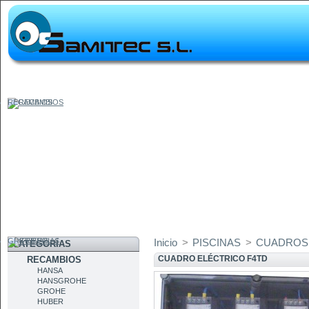
RECAMBIOS
GRIFERIAS
Inicio
>
PISCINAS
>
CUADROS
CATEGORÍAS
CUADRO ELÉCTRICO F4TD
RECAMBIOS
HANSA
HANSGROHE
GROHE
HUBER