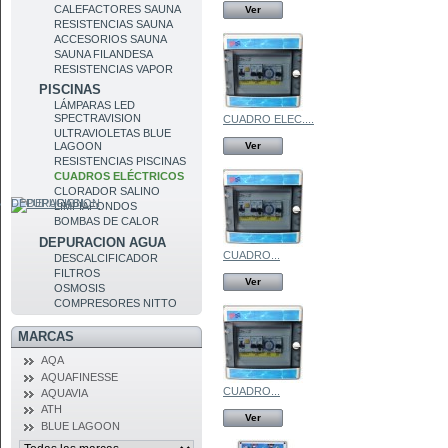
CALEFACTORES SAUNA
Ver
RESISTENCIAS SAUNA
ACCESORIOS SAUNA
SAUNA FILANDESA
RESISTENCIAS VAPOR
PISCINAS
LÁMPARAS LED
SPECTRAVISION
CUADRO ELEC....
ULTRAVIOLETAS BLUE
Ver
LAGOON
RESISTENCIAS PISCINAS
CUADROS ELÉCTRICOS
CLORADOR SALINO
DEPURACION
LIMPIAFONDOS
BOMBAS DE CALOR
DEPURACION AGUA
CUADRO...
DESCALCIFICADOR
FILTROS
Ver
OSMOSIS
COMPRESORES NITTO
MARCAS
AQA
AQUAFINESSE
CUADRO...
AQUAVIA
ATH
Ver
BLUE LAGOON