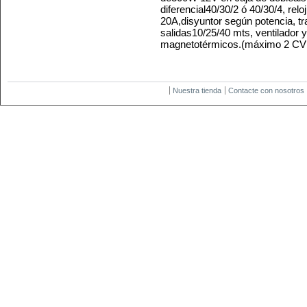
diferencial40/30/2 ó 40/30/4, rel
20A,disyuntor según potencia, t
salidas10/25/40 mts, ventilador 
magnetotérmicos.
(máximo 2 CV I
Nuestra tienda
Contacte con nosotros