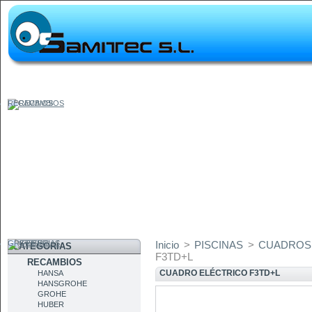
RECAMBIOS
GRIFERIAS
Inicio
>
PISCINAS
>
CUADROS
CATEGORÍAS
F3TD+L
RECAMBIOS
CUADRO ELÉCTRICO F3TD+L
HANSA
HANSGROHE
GROHE
HUBER