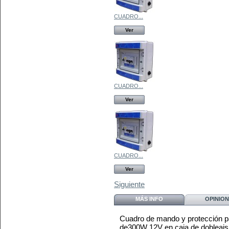
CUADRO...
Ver
CUADRO...
Ver
CUADRO...
Ver
Siguiente
MÁS INFO
OPINION
Cuadro de mando y protección pa
de300W 12V en caja de dobleais