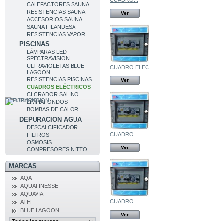
CUADRO...
CALEFACTORES SAUNA
RESISTENCIAS SAUNA
Ver
ACCESORIOS SAUNA
SAUNA FILANDESA
RESISTENCIAS VAPOR
PISCINAS
LÁMPARAS LED
SPECTRAVISION
ULTRAVIOLETAS BLUE
CUADRO ELEC....
LAGOON
RESISTENCIAS PISCINAS
Ver
CUADROS ELÉCTRICOS
CLORADOR SALINO
DEPURACION
LIMPIAFONDOS
BOMBAS DE CALOR
DEPURACION AGUA
DESCALCIFICADOR
CUADRO...
FILTROS
OSMOSIS
Ver
COMPRESORES NITTO
MARCAS
AQA
AQUAFINESSE
AQUAVIA
CUADRO...
ATH
BLUE LAGOON
Ver