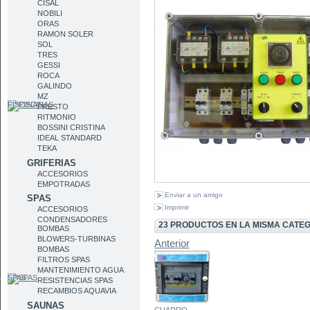
CISAL
NOBILI
ORAS
RAMON SOLER
SOL
TRES
GESSI
ROCA
GALINDO
MZ
PISCINAS
PRESTO
RITMONIO
BOSSINI CRISTINA
IDEAL STANDARD
TEKA
GRIFERIAS
ACCESORIOS
EMPOTRADAS
Enviar a un amigo
SPAS
Imprimir
ACCESORIOS
CONDENSADORES
23 PRODUCTOS EN LA MISMA CATE
BOMBAS
BLOWERS-TURBINAS
Anterior
BOMBAS
FILTROS SPAS
MANTENIMIENTO AGUA
SPAS
RESISTENCIAS SPAS
RECAMBIOS AQUAVIA
SAUNAS