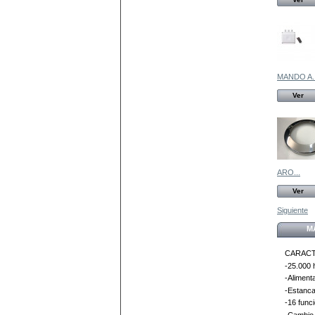
MANDO A..
Ver
ARO...
Ver
Siguiente
M
CARACT
-25.000 
-Aliment
-Estanca
-16 funci
-Cambio 