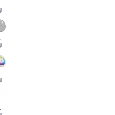
.
.
.