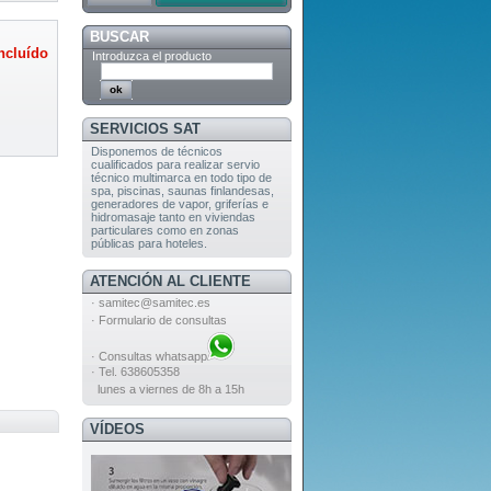
BUSCAR
ncluído
Introduzca el producto
SERVICIOS SAT
Disponemos de técnicos
cualificados para realizar servio
técnico multimarca en todo tipo de
spa, piscinas, saunas finlandesas,
generadores de vapor, griferías e
hidromasaje tanto en viviendas
particulares como en zonas
públicas para hoteles.
ATENCIÓN AL CLIENTE
·
samitec@samitec.es
·
Formulario de consultas
·
Consultas whatsapp
· Tel. 638605358
lunes a viernes de 8h a 15h
VÍDEOS