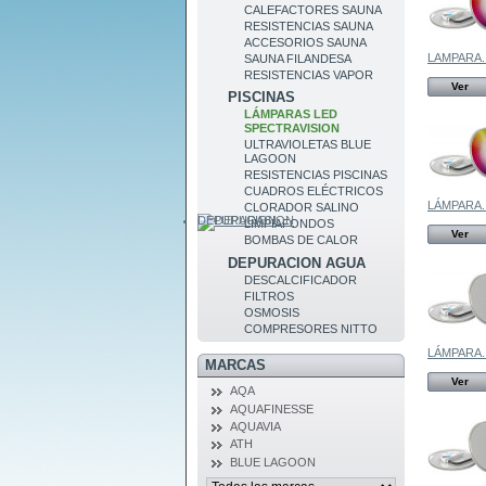
CALEFACTORES SAUNA
RESISTENCIAS SAUNA
ACCESORIOS SAUNA
LAMPARA..
SAUNA FILANDESA
RESISTENCIAS VAPOR
Ver
PISCINAS
LÁMPARAS LED
SPECTRAVISION
ULTRAVIOLETAS BLUE
LAGOON
RESISTENCIAS PISCINAS
CUADROS ELÉCTRICOS
LÁMPARA..
CLORADOR SALINO
DEPURACION
LIMPIAFONDOS
Ver
BOMBAS DE CALOR
DEPURACION AGUA
DESCALCIFICADOR
FILTROS
OSMOSIS
COMPRESORES NITTO
LÁMPARA..
MARCAS
Ver
AQA
AQUAFINESSE
AQUAVIA
ATH
BLUE LAGOON