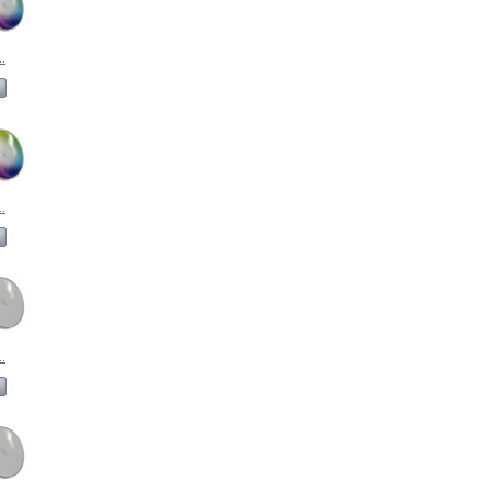
.
.
.