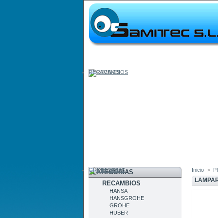
RECAMBIOS
GRIFERIAS
Inicio
>
P
CATEGORÍAS
LAMPAR
RECAMBIOS
HANSA
HANSGROHE
GROHE
HUBER