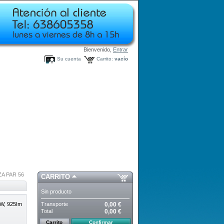
Bienvenido,
Entrar
Su cuenta
Carrito:
vacío
A PAR 56
CARRITO
Sin producto
Transporte
0,00 €
W, 925Im
Total
0,00 €
Carrito
Confirmar