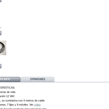
.
ÁS INFO
OPINIONES
ERÍSTICAS:
horas de vida
ación 12 VAC
, se suministra con 4 metros de cable
ones, 7 fijas y 9 móviles. Ver
vídeo
de función mediante interuptor/pulsador