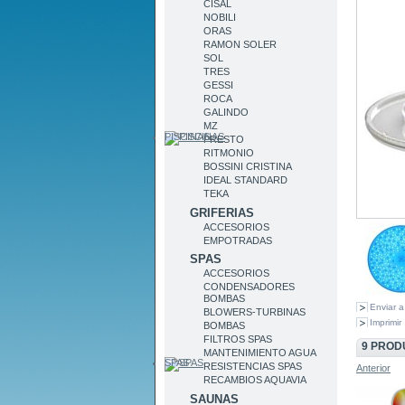
CISAL
NOBILI
ORAS
RAMON SOLER
SOL
TRES
GESSI
ROCA
GALINDO
MZ
PISCINAS
PRESTO
RITMONIO
BOSSINI CRISTINA
IDEAL STANDARD
TEKA
GRIFERIAS
ACCESORIOS
EMPOTRADAS
SPAS
ACCESORIOS
CONDENSADORES
BOMBAS
Enviar 
BLOWERS-TURBINAS
Imprimir
BOMBAS
FILTROS SPAS
9 PROD
MANTENIMIENTO AGUA
SPAS
RESISTENCIAS SPAS
Anterior
RECAMBIOS AQUAVIA
SAUNAS