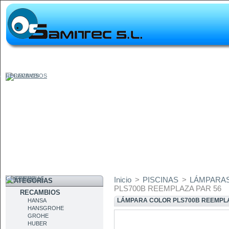
RECAMBIOS
GRIFERIAS
Inicio
>
PISCINAS
>
LÁMPARAS
CATEGORÍAS
PLS700B REEMPLAZA PAR 56
RECAMBIOS
LÁMPARA COLOR PLS700B REEMPLA
HANSA
HANSGROHE
GROHE
HUBER