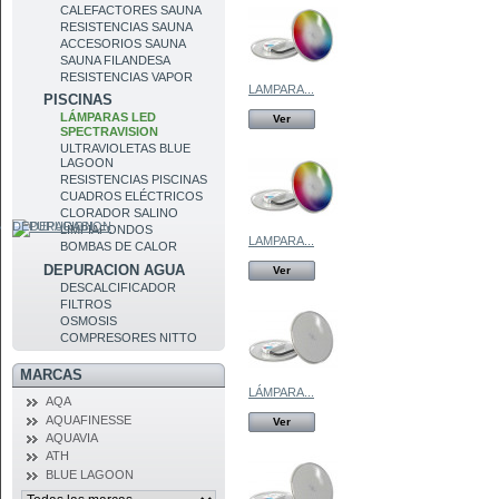
CALEFACTORES SAUNA
RESISTENCIAS SAUNA
ACCESORIOS SAUNA
SAUNA FILANDESA
RESISTENCIAS VAPOR
LAMPARA...
PISCINAS
LÁMPARAS LED
Ver
SPECTRAVISION
ULTRAVIOLETAS BLUE
LAGOON
RESISTENCIAS PISCINAS
CUADROS ELÉCTRICOS
CLORADOR SALINO
DEPURACION
LIMPIAFONDOS
LAMPARA...
BOMBAS DE CALOR
DEPURACION AGUA
Ver
DESCALCIFICADOR
FILTROS
OSMOSIS
COMPRESORES NITTO
MARCAS
LÁMPARA...
AQA
AQUAFINESSE
Ver
AQUAVIA
ATH
BLUE LAGOON