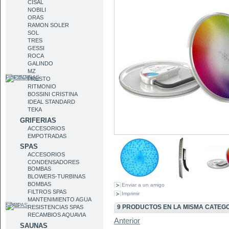
CISAL
NOBILI
ORAS
RAMON SOLER
SOL
TRES
GESSI
ROCA
GALINDO
MZ
PISCINAS
PRESTO
RITMONIO
BOSSINI CRISTINA
IDEAL STANDARD
TEKA
GRIFERIAS
ACCESORIOS
EMPOTRADAS
SPAS
ACCESORIOS
CONDENSADORES
BOMBAS
BLOWERS-TURBINAS
BOMBAS
Enviar a un amigo
FILTROS SPAS
Imprimir
MANTENIMIENTO AGUA
SPAS
9 PRODUCTOS EN LA MISMA CATEG
RESISTENCIAS SPAS
RECAMBIOS AQUAVIA
Anterior
SAUNAS