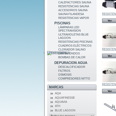
CALEFACTORES SAUNA
RESISTENCIAS SAUNA
ACCESORIOS SAUNA
RESISTENC
SAUNA FILANDESA
RESISTENCIAS VAPOR
Ver
PISCINAS
LÁMPARAS LED
SPECTRAVISION
ULTRAVIOLETAS BLUE
LAGOON
RESISTENCIAS PISCINAS
CUADROS ELÉCTRICOS
RESISTENC
CLORADOR SALINO
DEPURACION
LIMPIAFONDOS
Ver
BOMBAS DE CALOR
DEPURACION AGUA
DESCALCIFICADOR
FILTROS
OSMOSIS
COMPRESORES NITTO
RESISTENC
MARCAS
Ver
AQA
AQUAFINESSE
AQUAVIA
ATH
BLUE LAGOON