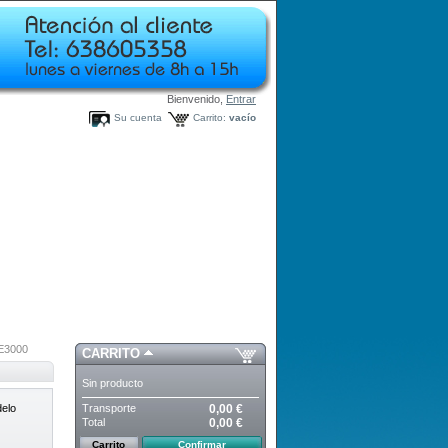
Bienvenido,
Entrar
Su cuenta
Carrito:
vacío
E3000
CARRITO
Sin producto
Transporte
0,00 €
delo
Total
0,00 €
Carrito
Confirmar