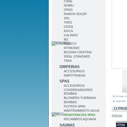
CISAL
NOBILI
ORAS
RAMON SOLER
SOL
TRES
GESSI
ROCA
GALINDO
MZ
PISCINAS
PRESTO
RITMONIO
BOSSINI CRISTINA
IDEAL STANDARD
TEKA
GRIFERIAS
ACCESORIOS
EMPOTRADAS
SPAS
ACCESORIOS
CONDENSADORES
BOMBAS
Enviar 
BLOWERS-TURBINAS
Imprimir
BOMBAS
FILTROS SPAS
13 PRO
MANTENIMIENTO AGUA
SPAS
RESISTENCIAS SPAS
Anterior
RECAMBIOS AQUAVIA
SAUNAS