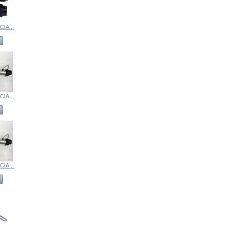
IA...
IA...
IA...