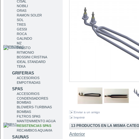
CISAL
NOBILI
ORAS
RAMON SOLER
SOL
TRES
GESSI
ROCA
GALINDO
MZ
PISCINAS
PRESTO
RITMONIO
BOSSINI CRISTINA
IDEAL STANDARD
TEKA
GRIFERIAS
ACCESORIOS
EMPOTRADAS
SPAS
ACCESORIOS
CONDENSADORES
BOMBAS
BLOWERS-TURBINAS
BOMBAS
Enviar a un amigo
FILTROS SPAS
Imprimir
MANTENIMIENTO AGUA
SPAS
13 PRODUCTOS EN LA MISMA CATE
RESISTENCIAS SPAS
RECAMBIOS AQUAVIA
Anterior
SAUNAS