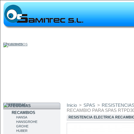
RECAMBIOS
GRIFERIAS
Inicio
>
SPAS
>
RESISTENCIA
CATEGORÍAS
RECAMBIO PARA SPAS RTPD3
RECAMBIOS
RESISTENCIA ELECTRICA RECAMBI
HANSA
HANSGROHE
GROHE
HUBER