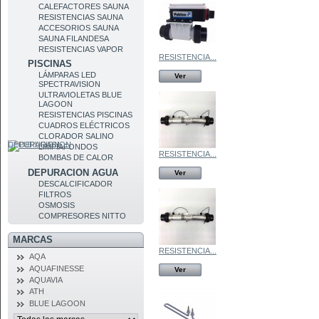
CALEFACTORES SAUNA
RESISTENCIAS SAUNA
ACCESORIOS SAUNA
SAUNA FILANDESA
RESISTENCIAS VAPOR
RESISTENCIA...
PISCINAS
LÁMPARAS LED
Ver
SPECTRAVISION
ULTRAVIOLETAS BLUE
LAGOON
RESISTENCIAS PISCINAS
CUADROS ELÉCTRICOS
CLORADOR SALINO
DEPURACION
LIMPIAFONDOS
RESISTENCIA...
BOMBAS DE CALOR
DEPURACION AGUA
Ver
DESCALCIFICADOR
FILTROS
OSMOSIS
COMPRESORES NITTO
MARCAS
RESISTENCIA...
AQA
AQUAFINESSE
Ver
AQUAVIA
ATH
BLUE LAGOON